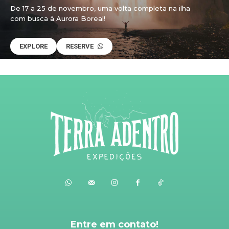
De 17 a 25 de novembro, uma volta completa na ilha
com busca à Aurora Boreal!
EXPLORE
RESERVE
Entre em contato!