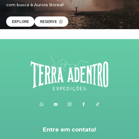
com busca à Aurora Boreal!
EXPLORE
RESERVE
Entre em contato!