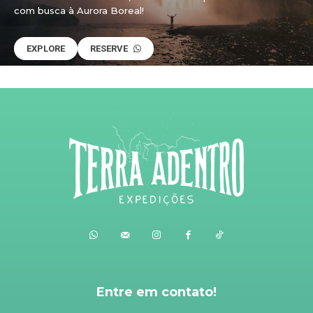
com busca à Aurora Boreal!
EXPLORE
RESERVE
Entre em contato!