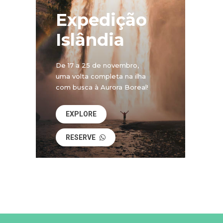
Expedição
Islândia
De 17 a 25 de novembro,
uma volta completa na ilha
com busca à Aurora Boreal!
EXPLORE
RESERVE