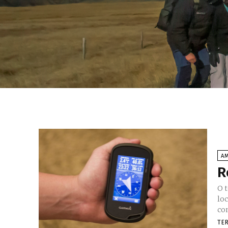
AM
R
O 
loc
co
TE