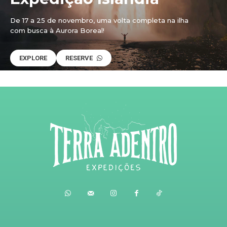
De 17 a 25 de novembro, uma volta completa na ilha
com busca à Aurora Boreal!
EXPLORE
RESERVE