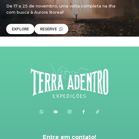
De 17 a 25 de novembro, uma volta completa na ilha
com busca à Aurora Boreal!
EXPLORE
RESERVE
Entre em contato!