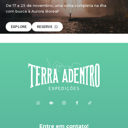
De 17 a 25 de novembro, uma volta completa na ilha
com busca à Aurora Boreal!
EXPLORE
RESERVE
Entre em contato!