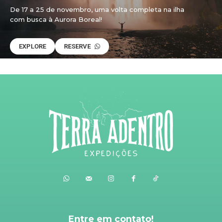
De 17 a 25 de novembro, uma volta completa na ilha
com busca à Aurora Boreal!
EXPLORE
RESERVE
Entre em contato!