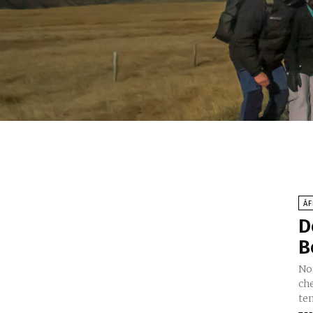
ÁF
D
B
No
ch
te