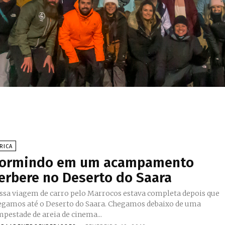
RICA
ormindo em um acampamento
erbere no Deserto do Saara
ssa viagem de carro pelo Marrocos estava completa depois que
egamos até o Deserto do Saara. Chegamos debaixo de uma
mpestade de areia de cinema...