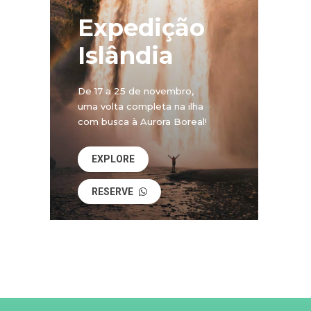
Expedição
Islândia
De 17 a 25 de novembro,
uma volta completa na ilha
com busca à Aurora Boreal!
EXPLORE
RESERVE