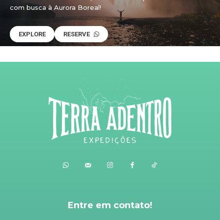
com busca à Aurora Boreal!
EXPLORE
RESERVE
Entre em contato!