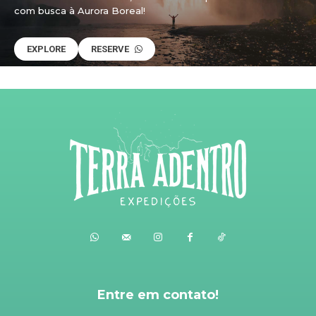
com busca à Aurora Boreal!
EXPLORE
RESERVE
Entre em contato!