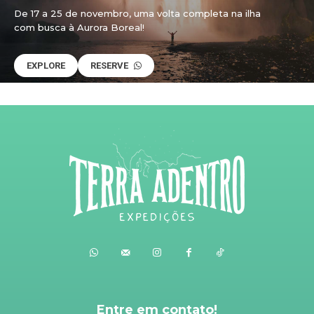
De 17 a 25 de novembro, uma volta completa na ilha
com busca à Aurora Boreal!
EXPLORE
RESERVE
Entre em contato!