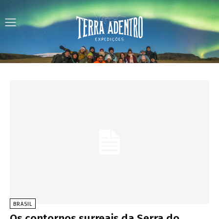
BRASIL
Os contornos surreais da Serra do