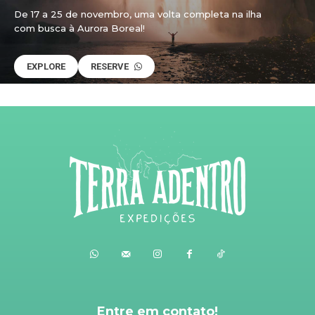
De 17 a 25 de novembro, uma volta completa na ilha
com busca à Aurora Boreal!
EXPLORE
RESERVE
Entre em contato!