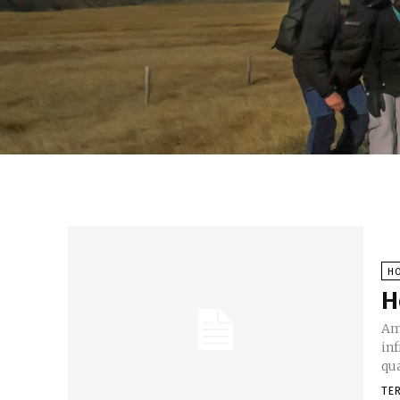
HO
H
Amér
inf
qu
TE