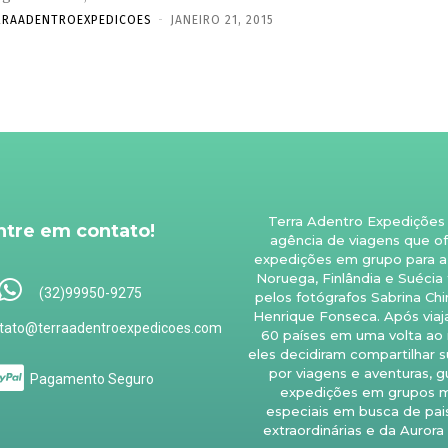
RRAADENTROEXPEDICOES
-
JANEIRO 21, 2015
Terra Adentro Expedições
ntre em contato!
agência de viagens que o
expedições em grupo para a 
Noruega, Finlândia e Suécia
(32)99950-9275
pelos fotógrafos Sabrina Chi
Henrique Fonseca. Após viaj
tato@terraadentroexpedicoes.com
60 países em uma volta ao
eles decidiram compartilhar s
por viagens e aventuras, 
Pagamento Seguro
expedições em grupos m
especiais em busca de pa
extraordinárias e da Aurora