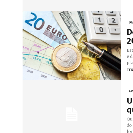
D
D
2
Es
e 
TE
A
U
q
Qu
do
lon