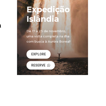
Expedição
Islândia
a
De 17 a 25 de novembro,
uma volta completa na ilha
m
com busca à Aurora Boreal!
EXPLORE
RESERVE