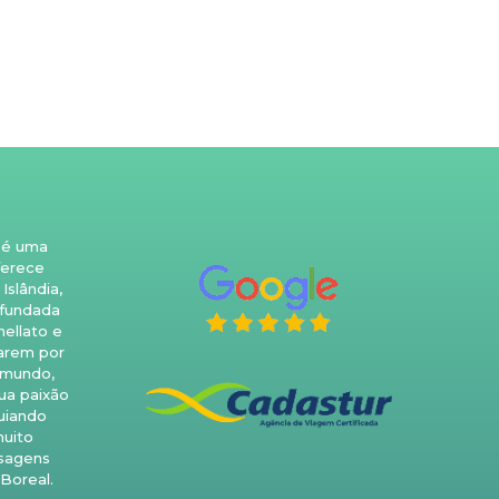
 é uma
ferece
Islândia,
 fundada
nellato e
arem por
 mundo,
ua paixão
guiando
uito
isagens
 Boreal.