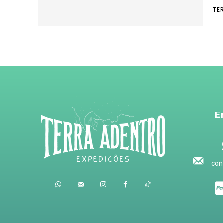
TE
E
con