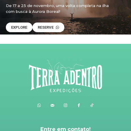
De 17 a 25 de novembro, uma volta completa na ilha
com busca à Aurora Boreal!
EXPLORE
RESERVE
Entre em contato!