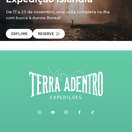
De 17 a 25 de novembro, uma volta completa na ilha
com busca à Aurora Boreal!
EXPLORE
RESERVE