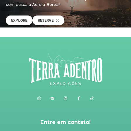
com busca à Aurora Boreal!
EXPLORE
RESERVE
Entre em contato!