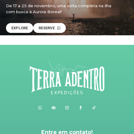
De 17 a 25 de novembro, uma volta completa na ilha
com busca à Aurora Boreal!
EXPLORE
RESERVE
Entre em contato!