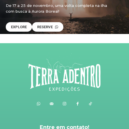
De 17 a 25 de novembro, uma volta completa na ilha
com busca à Aurora Boreal!
EXPLORE
RESERVE
Entre em contato!