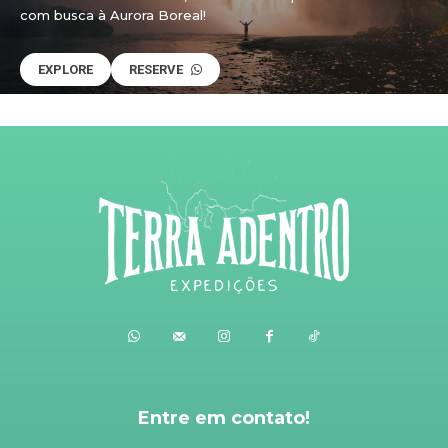
com busca à Aurora Boreal!
EXPLORE
RESERVE
Entre em contato!