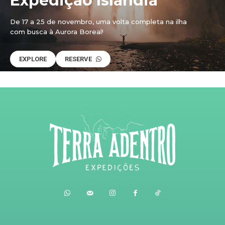
Expedição Islândia
De 17 a 25 de novembro, uma volta completa na ilha
com busca à Aurora Boreal!
EXPLORE
RESERVE