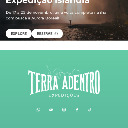
Expedição Islândia
De 17 a 25 de novembro, uma volta completa na ilha
com busca à Aurora Boreal!
EXPLORE
RESERVE