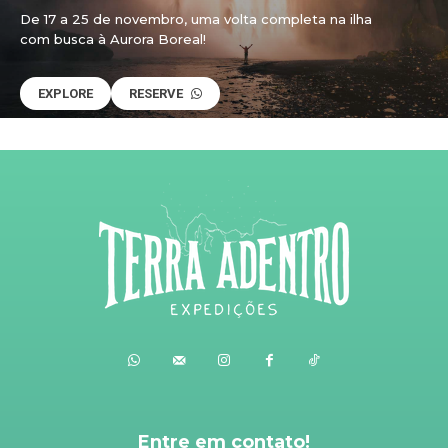
De 17 a 25 de novembro, uma volta completa na ilha
com busca à Aurora Boreal!
EXPLORE
RESERVE
Entre em contato!