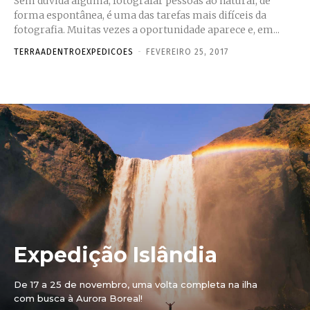
Sem dúvida alguma, fotografar pessoas ao natural, de
forma espontânea, é uma das tarefas mais difíceis da
fotografia. Muitas vezes a oportunidade aparece e, em...
TERRAADENTROEXPEDICOES
-
FEVEREIRO 25, 2017
Expedição Islândia
De 17 a 25 de novembro, uma volta completa na ilha
com busca à Aurora Boreal!