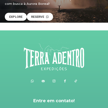
com busca à Aurora Boreal!
EXPLORE
RESERVE
Entre em contato!