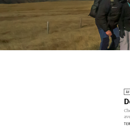
ÁF
D
Ch
av
TE