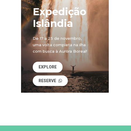
Expedição
Islândia
De 17 a 25 de novembro,
uma volta completa na ilha
com busca à Aurora Boreal!
EXPLORE
RESERVE