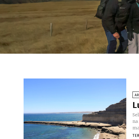
A
L
Se
na
ma
TE