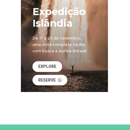
Expedição
Islândia
De 17 a 25 de novembro,
uma volta completa na ilha
com busca à Aurora Boreal!
EXPLORE
RESERVE