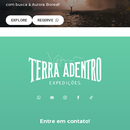
com busca à Aurora Boreal!
EXPLORE
RESERVE
Entre em contato!