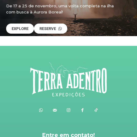
De 17 a 25 de novembro, uma volta completa na ilha
com busca à Aurora Boreal!
EXPLORE
RESERVE
Entre em contato!