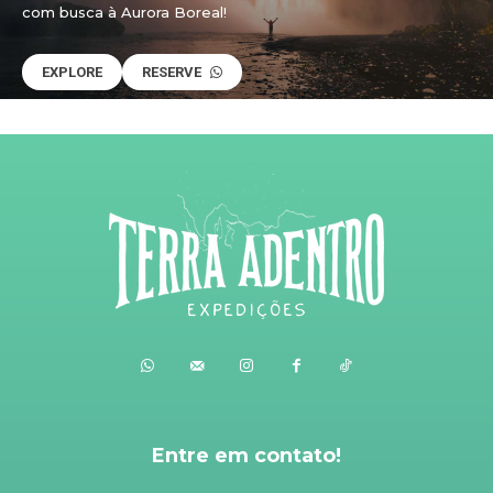
com busca à Aurora Boreal!
EXPLORE
RESERVE
Entre em contato!