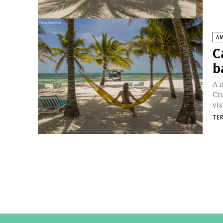
AM
C
b
A 
Cr
vi
TE