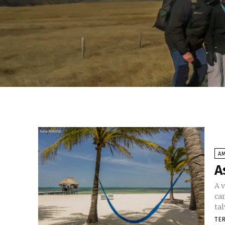
AM
A
A 
ca
tal
TE