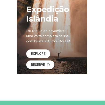
Expedição
Islândia
De 17 a 25 de novembro,
uma volta completa na ilha
com busca à Aurora Boreal!
EXPLORE
RESERVE