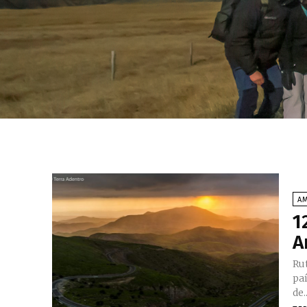
AM
1
A
Ruta 3, Arg
pa
de..