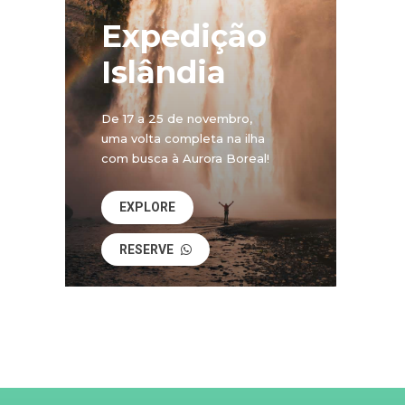
Expedição
Islândia
De 17 a 25 de novembro,
uma volta completa na ilha
com busca à Aurora Boreal!
EXPLORE
RESERVE