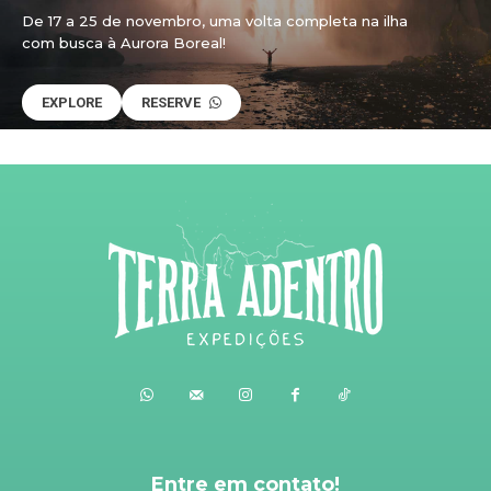
De 17 a 25 de novembro, uma volta completa na ilha
com busca à Aurora Boreal!
EXPLORE
RESERVE
Entre em contato!