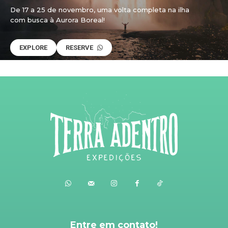
De 17 a 25 de novembro, uma volta completa na ilha
com busca à Aurora Boreal!
EXPLORE
RESERVE
Entre em contato!