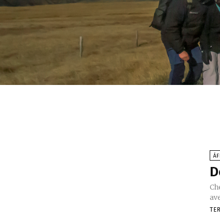
ÁF
D
Ch
av
TE