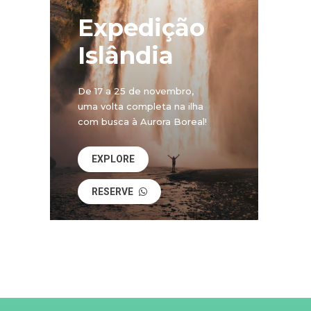
Expedição
Islândia
De 17 a 25 de novembro,
uma volta completa na ilha
com busca à Aurora Boreal!
EXPLORE
RESERVE