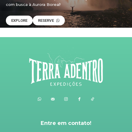
com busca à Aurora Boreal!
EXPLORE
RESERVE
Entre em contato!