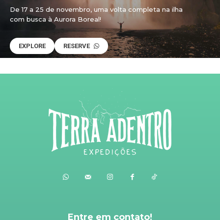
De 17 a 25 de novembro, uma volta completa na ilha
com busca à Aurora Boreal!
EXPLORE
RESERVE
Entre em contato!