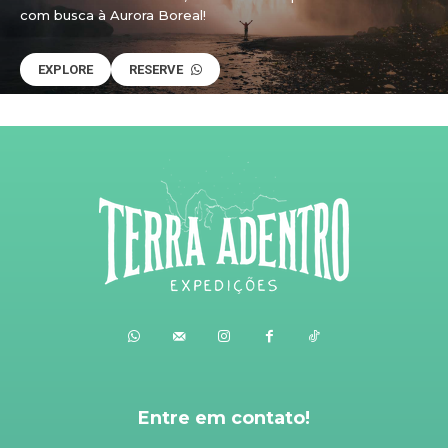
com busca à Aurora Boreal!
EXPLORE
RESERVE
Entre em contato!