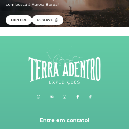
com busca à Aurora Boreal!
EXPLORE
RESERVE
Entre em contato!