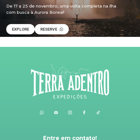
De 17 a 25 de novembro, uma volta completa na ilha
com busca à Aurora Boreal!
EXPLORE
RESERVE
Entre em contato!