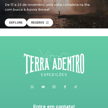
De 17 a 25 de novembro, uma volta completa na ilha
com busca à Aurora Boreal!
EXPLORE
RESERVE
Entre em contato!