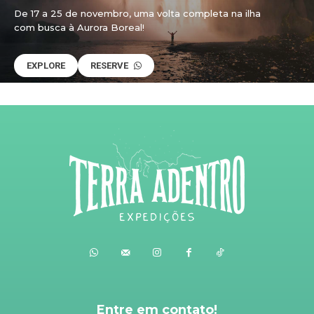
De 17 a 25 de novembro, uma volta completa na ilha
com busca à Aurora Boreal!
EXPLORE
RESERVE
Entre em contato!