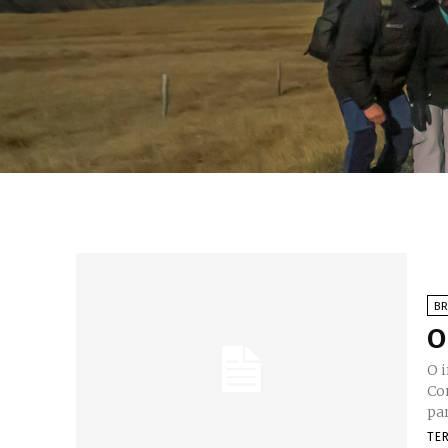
BR
O
O 
Co
par
TE