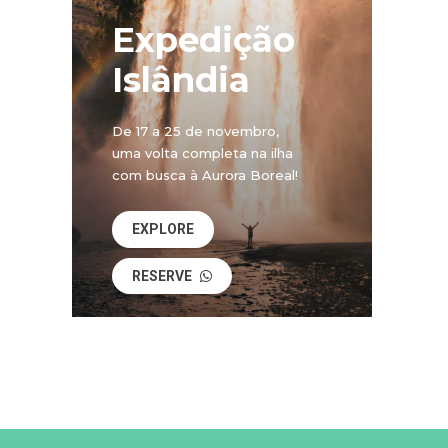
Expedição
Islândia
De 17 a 25 de novembro,
uma volta completa na ilha
com busca à Aurora Boreal!
EXPLORE
RESERVE