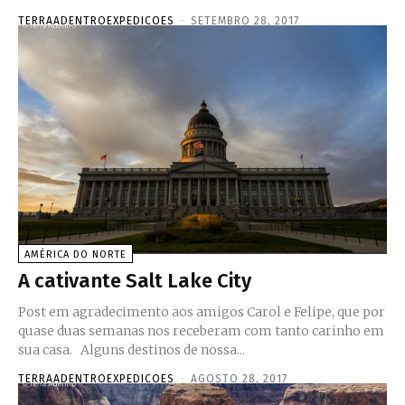
TERRAADENTROEXPEDICOES
-
SETEMBRO 28, 2017
AMÉRICA DO NORTE
A cativante Salt Lake City
Post em agradecimento aos amigos Carol e Felipe, que por
quase duas semanas nos receberam com tanto carinho em
sua casa. Alguns destinos de nossa...
TERRAADENTROEXPEDICOES
-
AGOSTO 28, 2017