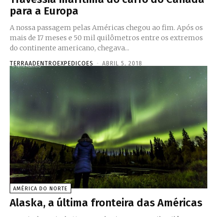
para a Europa
A nossa passagem pelas Américas chegou ao fim. Após os
mais de 17 meses e 50 mil quilômetros entre os extremos
do continente americano, chegava...
TERRAADENTROEXPEDICOES
-
ABRIL 5, 2018
AMÉRICA DO NORTE
Alaska, a última fronteira das Américas