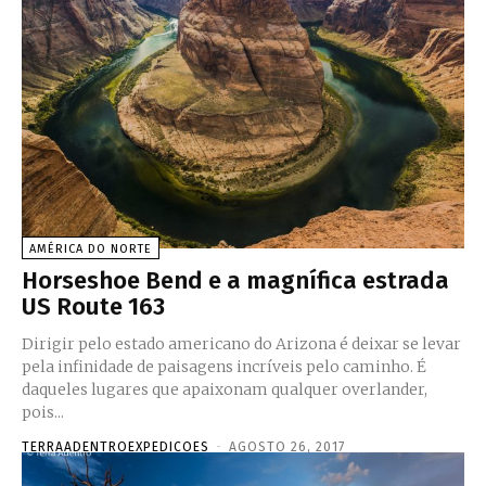
AMÉRICA DO NORTE
Horseshoe Bend e a magnífica estrada
US Route 163
Dirigir pelo estado americano do Arizona é deixar se levar
pela infinidade de paisagens incríveis pelo caminho. É
daqueles lugares que apaixonam qualquer overlander,
pois...
TERRAADENTROEXPEDICOES
-
AGOSTO 26, 2017