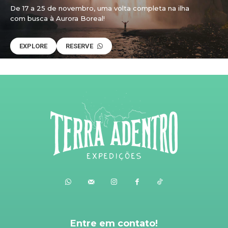
De 17 a 25 de novembro, uma volta completa na ilha
com busca à Aurora Boreal!
EXPLORE
RESERVE
Entre em contato!