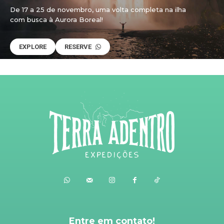
De 17 a 25 de novembro, uma volta completa na ilha
com busca à Aurora Boreal!
EXPLORE
RESERVE
Entre em contato!