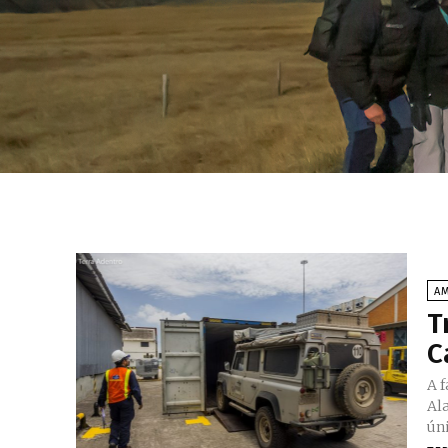
AM
T
C
A 
Al
ún