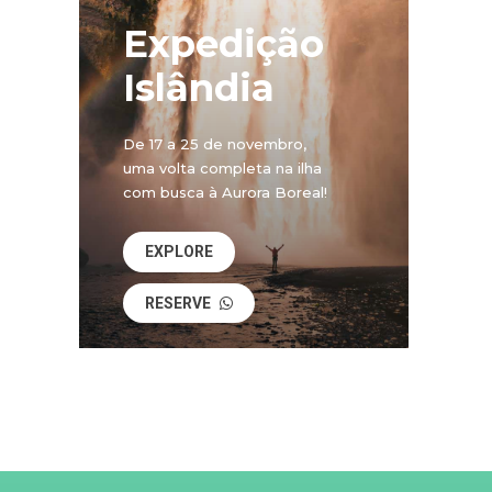
Expedição
Islândia
De 17 a 25 de novembro,
uma volta completa na ilha
com busca à Aurora Boreal!
EXPLORE
RESERVE