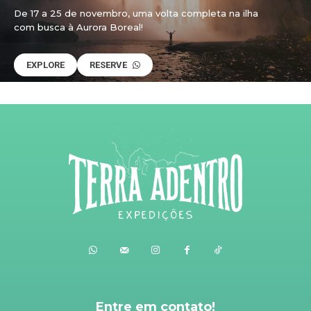
De 17 a 25 de novembro, uma volta completa na ilha
com busca à Aurora Boreal!
EXPLORE
RESERVE
Entre em contato!