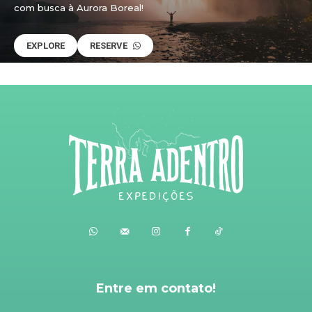
com busca à Aurora Boreal!
EXPLORE
RESERVE
Entre em contato!