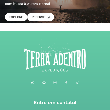
com busca à Aurora Boreal!
EXPLORE
RESERVE
Entre em contato!